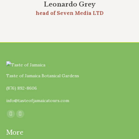
Leonardo Grey
head of Seven Media LTD
Taste of Jamaica Botanical Gardens
(876) 892-8606
info@tasteofjamaicatours.com
Find us on:
Facebook
Instagram
page
page
More
opens
opens